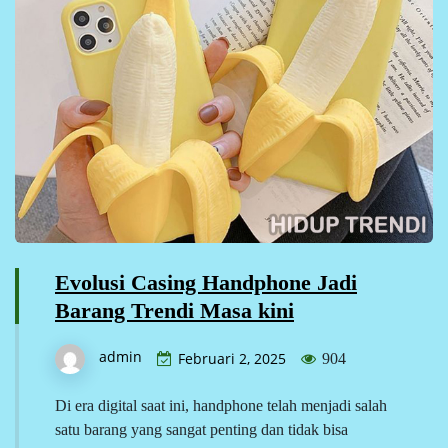
Evolusi Casing Handphone Jadi
Barang Trendi Masa kini
admin
Februari 2, 2025
904
Di era digital saat ini, handphone telah menjadi salah
satu barang yang sangat penting dan tidak bisa