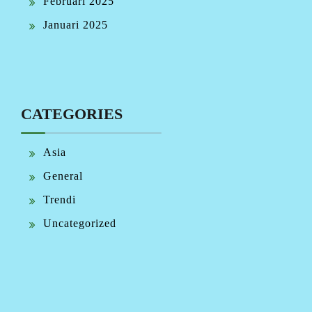
Februari 2025
Januari 2025
CATEGORIES
Asia
General
Trendi
Uncategorized