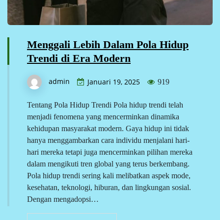
Menggali Lebih Dalam Pola Hidup
Trendi di Era Modern
admin
Januari 19, 2025
919
Tentang Pola Hidup Trendi Pola hidup trendi telah
menjadi fenomena yang mencerminkan dinamika
kehidupan masyarakat modern. Gaya hidup ini tidak
hanya menggambarkan cara individu menjalani hari-
hari mereka tetapi juga mencerminkan pilihan mereka
dalam mengikuti tren global yang terus berkembang.
Pola hidup trendi sering kali melibatkan aspek mode,
kesehatan, teknologi, hiburan, dan lingkungan sosial.
Dengan mengadopsi…