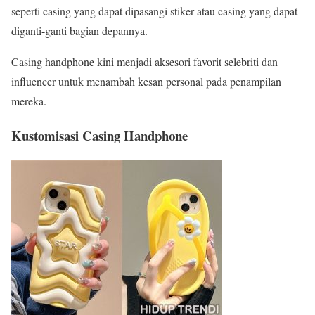
seperti casing yang dapat dipasangi stiker atau casing yang dapat
diganti-ganti bagian depannya.
Casing handphone kini menjadi aksesori favorit selebriti dan
influencer untuk menambah kesan personal pada penampilan
mereka.
Kustomisasi Casing Handphone