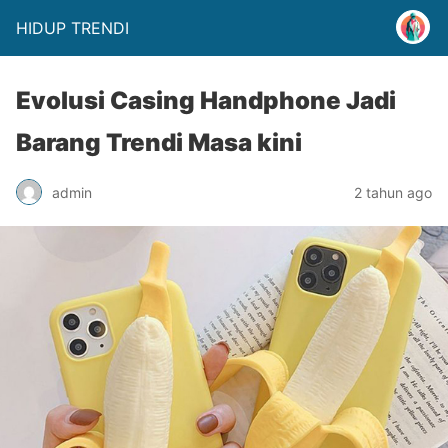
HIDUP TRENDI
Evolusi Casing Handphone Jadi
Barang Trendi Masa kini
admin
2 tahun ago