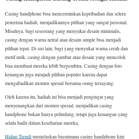
Casing handphone bisa mencerminkan kepribadian dan selera
penerima hadiah, menjadikannya pilihan yang sangat personal.
Misalnya, bagi seseorang yang menyukai desain minimalis,
casing dengan warna netral atau desain simple bisa menjadi
pilihan tepat. Di sisi lain, bagi yang menyukai warna cerah dan
motif unik, casing dengan gambar atau desain yang mencolok
bisa membuat mereka lebih bergembira. Casing dengan foto
kenangan juga menjadi pilihan populer karena dapat
mengabadikan momen spesial bersama orang tersayang.
Oleh karena itu, hadiah ini bisa menjadi pengingat yang
menyenangkan dari momen spesial, menjadikan casing
handphone bukan hanya pelindung, tetapi juga kenangan yang
selalu hadir dalam keseharian mereka.
Hidup Trendi
menjelaskan bagaimana casing handphone kini