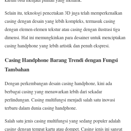
Selain itu, teknologi pencetakan 3D juga telah memperkenalkan
casing dengan desain yang lebih kompleks, termasuk casing
dengan elemen-elemen tekstur atau casing dengan ilustrasi tiga
dimensi. Hal ini memungkinkan para desainer untuk menciptakan
casing handphone yang lebih artistik dan penuh ekspresi.
Casing Handphone Barang Trendi dengan Fungsi
Tambahan
Dengan perkembangan desain casing handphone, kini ada
berbagai casing yang menawarkan lebih dari sekadar
perlindungan. Casing multifungsi menjadi salah satu inovasi
terbaru dalam dunia casing handphone.
Salah satu jenis casing multifungsi yang sedang populer adalah
casing dengan tempat kartu atau dompet. Casing jenis ini sangat