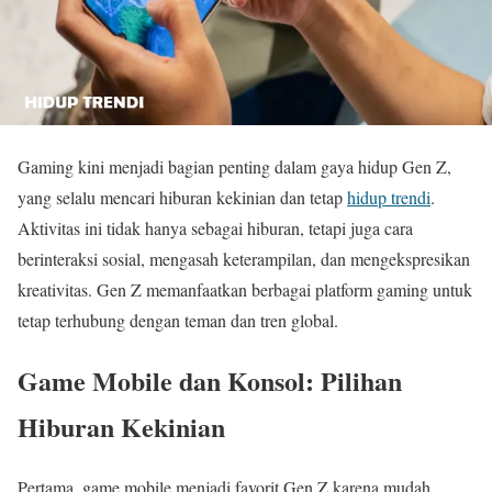
Gaming kini menjadi bagian penting dalam gaya hidup Gen Z,
yang selalu mencari hiburan kekinian dan tetap
hidup trendi
.
Aktivitas ini tidak hanya sebagai hiburan, tetapi juga cara
berinteraksi sosial, mengasah keterampilan, dan mengekspresikan
kreativitas. Gen Z memanfaatkan berbagai platform gaming untuk
tetap terhubung dengan teman dan tren global.
Game Mobile dan Konsol: Pilihan
Hiburan Kekinian
Pertama, game mobile menjadi favorit Gen Z karena mudah