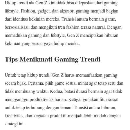
Hidup trendi ala Gen Z kini tidak bisa dilepaskan dari gaming
lifestyle. Fashion, gadget, dan aksesori gaming menjadi bagian
dari identitas kekinian mereka. Transisi antara bermain game,
bersosialisasi, dan mengikuti tren fashion terasa natural. Dengan
memadukan gaming dan lifestyle, Gen Z menciptakan hiburan
kekinian yang sesuai gaya hidup mereka.
Tips Menikmati Gaming Trendi
Untuk tetap hidup trendi, Gen Z harus memanfaatkan gaming
secara bijak. Pertama, pilih game sesuai minat agar tetap seru dan
tidak membuang waktu. Kedua, batasi durasi bermain agar tidak
mengganggu produktivitas harian. Ketiga, gunakan fitur sosial
untuk tetap terhubung dengan teman. Transisi antara hiburan,
kreativitas, dan kegiatan produktif menjadi lebih mudah dengan
strategi ini.