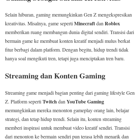
Selain hiburan, gaming memungkinkan Gen Z mengekspresikan
Minecraft
Roblox
kreativitas. Misalnya, game seperti
dan
memberikan ruang membangun dunia digital sendiri. Transisi dari
bermain game ke membuat konten kreatif menjadi mulus berkat
fitur berbagi dalam platform. Dengan begitu, hidup trendi tidak
hanya soal mengikuti tren, tetapi juga menciptakan tren baru.
Streaming dan Konten Gaming
Streaming game menjadi bagian penting dari gaming lifestyle Gen
Twitch
YouTube Gaming
Z. Platform seperti
dan
memungkinkan mereka menonton gameplay orang lain, belajar
strategi, dan tetap hidup trendi. Selain itu, konten streaming
memberi inspirasi untuk membuat video kreatif sendiri. Transisi
dari menonton ke bermain sendiri pun terasa lebih menarik dan