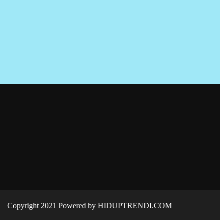
Copyright 2021 Powered by HIDUPTRENDI.COM