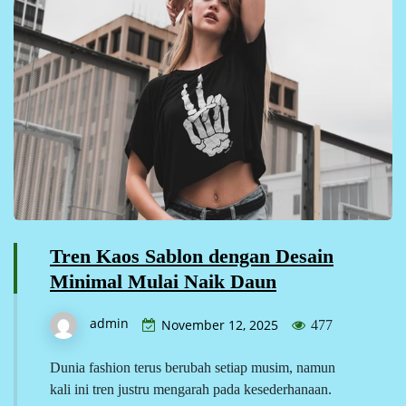
Tren Kaos Sablon dengan Desain
Minimal Mulai Naik Daun
admin
November 12, 2025
477
Dunia fashion terus berubah setiap musim, namun
kali ini tren justru mengarah pada kesederhanaan.