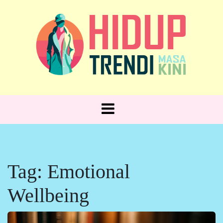
Skip
to
content
Hidup Trendi, Gaya Sehari-hari!
HIDUP
TRENDI
Tag:
Emotional
Wellbeing