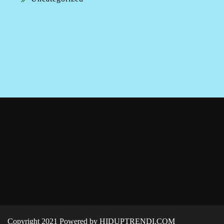
Copyright 2021 Powered by HIDUPTRENDI.COM