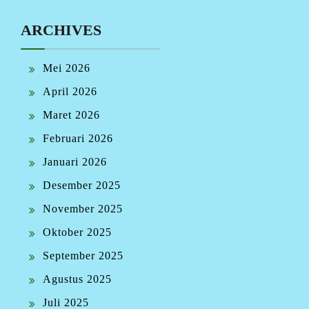
ARCHIVES
Mei 2026
April 2026
Maret 2026
Februari 2026
Januari 2026
Desember 2025
November 2025
Oktober 2025
September 2025
Agustus 2025
Juli 2025