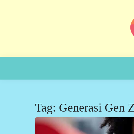
Skip
to
content
Hidup Trendi, Gaya Sehari-hari!
HIDUP TRE
Tag:
Generasi Gen 