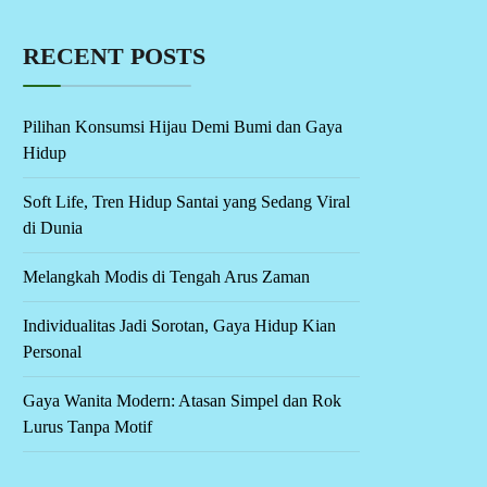
RECENT POSTS
Pilihan Konsumsi Hijau Demi Bumi dan Gaya
Hidup
Soft Life, Tren Hidup Santai yang Sedang Viral
di Dunia
Melangkah Modis di Tengah Arus Zaman
Individualitas Jadi Sorotan, Gaya Hidup Kian
Personal
Gaya Wanita Modern: Atasan Simpel dan Rok
Lurus Tanpa Motif