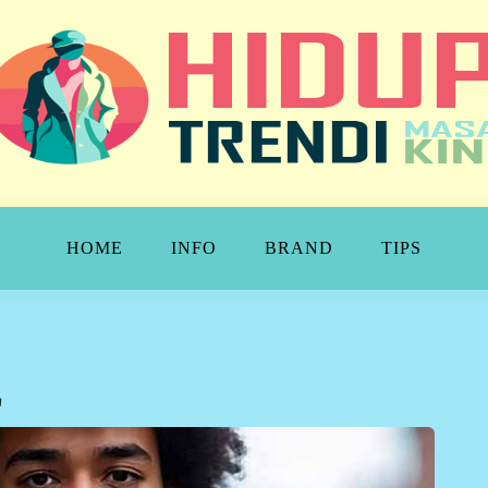
NDI
HOME
INFO
BRAND
TIPS
Z