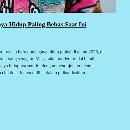
ya Hidup Paling Bebas Saat Ini
adi wajah baru dunia gaya hidup global di tahun 2026, di
r tren yang seragam. Masyarakat modern mulai beralih
gaya hidupnya sendiri, dengan menonjolkan identitas,
ini tidak hanya terlihat dalam pilihan fashion,…