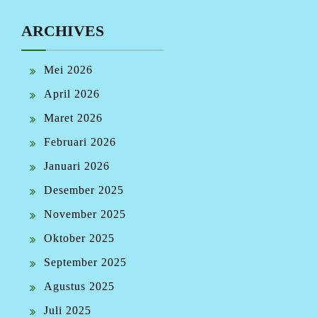
ARCHIVES
Mei 2026
April 2026
Maret 2026
Februari 2026
Januari 2026
Desember 2025
November 2025
Oktober 2025
September 2025
Agustus 2025
Juli 2025