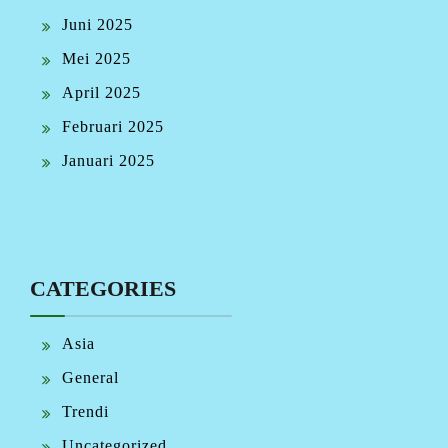
Juni 2025
Mei 2025
April 2025
Februari 2025
Januari 2025
CATEGORIES
Asia
General
Trendi
Uncategorized