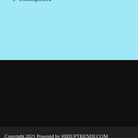
Copyright 2021 Powered by HIDUPTRENDI.COM