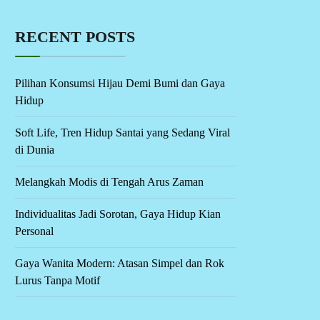
RECENT POSTS
Pilihan Konsumsi Hijau Demi Bumi dan Gaya
Hidup
Soft Life, Tren Hidup Santai yang Sedang Viral
di Dunia
Melangkah Modis di Tengah Arus Zaman
Individualitas Jadi Sorotan, Gaya Hidup Kian
Personal
Gaya Wanita Modern: Atasan Simpel dan Rok
Lurus Tanpa Motif