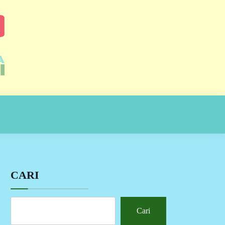
CARI
Cari