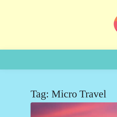
Skip
to
content
Hidup Trendi, Gaya Sehari-hari!
HIDUP TRE
Tag:
Micro Travel