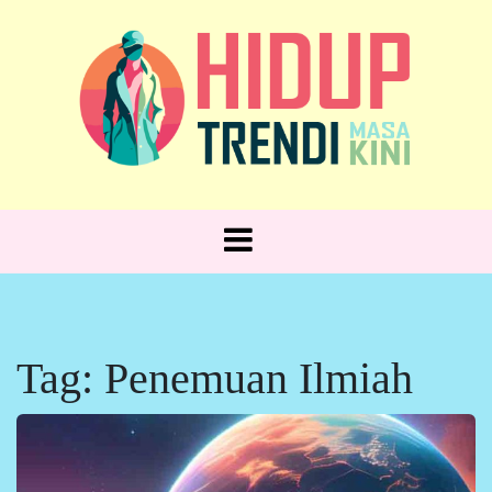
Skip
to
content
Hidup Trendi, Gaya Sehari-hari!
HIDUP
TRENDI
Tag:
Penemuan Ilmiah