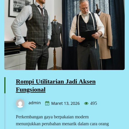
Rompi Utilitarian Jadi Aksen
Fungsional
admin
Maret 13, 2026
495
Perkembangan gaya berpakaian modern
menunjukkan perubahan menarik dalam cara orang