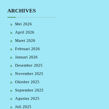
ARCHIVES
Mei 2026
April 2026
Maret 2026
Februari 2026
Januari 2026
Desember 2025
November 2025
Oktober 2025
September 2025
Agustus 2025
Juli 2025