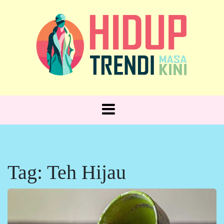
Skip
to
content
Hidup Trendi, Gaya Sehari-hari!
HIDUP
TRENDI
Tag:
Teh Hijau