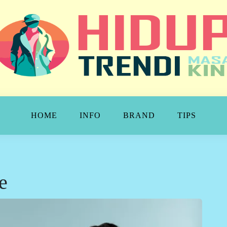
NDI
HOME
INFO
BRAND
TIPS
e