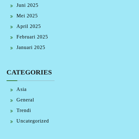
Juni 2025
Mei 2025
April 2025
Februari 2025
Januari 2025
CATEGORIES
Asia
General
Trendi
Uncategorized