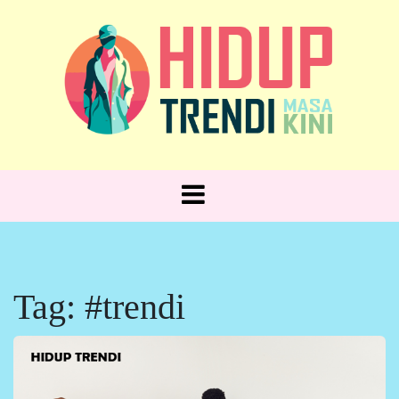
Skip
to
content
Hidup Trendi, Gaya Sehari-hari!
HIDUP
TRENDI
Tag:
#trendi