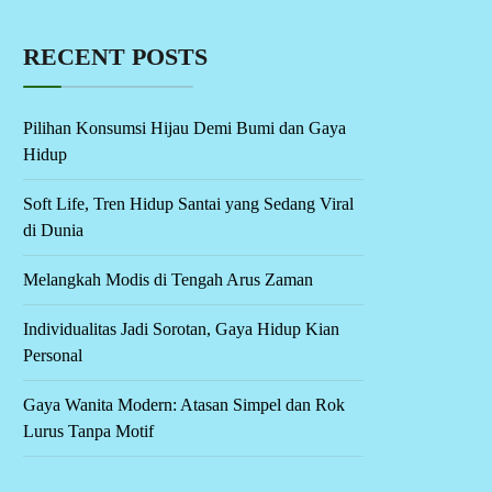
RECENT POSTS
Pilihan Konsumsi Hijau Demi Bumi dan Gaya
Hidup
Soft Life, Tren Hidup Santai yang Sedang Viral
di Dunia
Melangkah Modis di Tengah Arus Zaman
Individualitas Jadi Sorotan, Gaya Hidup Kian
Personal
Gaya Wanita Modern: Atasan Simpel dan Rok
Lurus Tanpa Motif