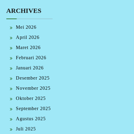
ARCHIVES
Mei 2026
April 2026
Maret 2026
Februari 2026
Januari 2026
Desember 2025
November 2025
Oktober 2025
September 2025
Agustus 2025
Juli 2025