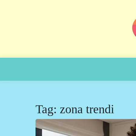
Skip
to
content
Hidup Trendi, Gaya Sehari-hari!
HIDUP TRE
Tag:
zona trendi