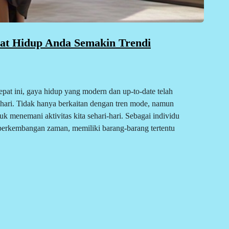
at Hidup Anda Semakin Trendi
at ini, gaya hidup yang modern dan up-to-date telah
-hari. Tidak hanya berkaitan dengan tren mode, namun
uk menemani aktivitas kita sehari-hari. Sebagai individu
i perkembangan zaman, memiliki barang-barang tertentu