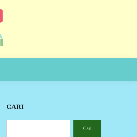
CARI
Cari