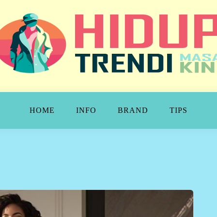
NDI
HOME
INFO
BRAND
TIPS