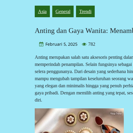
Asia
General
Trendi
Anting dan Gaya Wanita: Menamb
Februari 5, 2025
782
Anting merupakan salah satu aksesoris penting dal
memperindah penampilan. Selain fungsinya sebagai 
selera penggunanya. Dari desain yang sederhana hin
mampu mengubah tampilan keseluruhan seorang wani
yang elegan dan minimalis hingga yang penuh perhias
gaya pribadi. Dengan memilih anting yang tepat, s
diri.