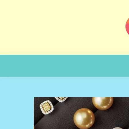
Skip
to
content
Hidup Trendi, Gaya Sehari-hari!
HIDUP TRE