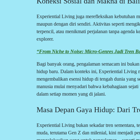
Koneksi Sosial dan Makna di Bal
Experiential Living juga merefleksikan kebutuhan
maupun dengan diri sendiri. Aktivitas seperti mengi
terpencil, atau menikmati perjalanan tanpa agenda ke
explorer.
“From Niche to Noise: Micro-Genres Jadi Tren B
Bagi banyak orang, pengalaman semacam ini bukan 
hidup baru. Dalam konteks ini, Experiential Livin
mengembalikan esensi hidup di tengah dunia yang se
manusia mulai menyadari bahwa kebahagiaan sejati tid
dalam setiap momen yang di jalani.
Masa Depan Gaya Hidup: Dari Tr
Experiential Living bukan sekadar tren sementara, t
muda, terutama Gen Z dan milenial, kini menjadi p