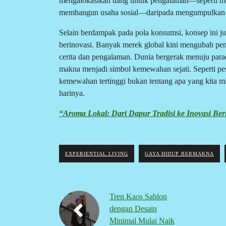
mengalokasikan uang untuk pengalaman—seperti meng
membangun usaha sosial—daripada mengumpulkan 
Selain berdampak pada pola konsumsi, konsep ini ju
berinovasi. Banyak merek global kini mengubah pen
cerita dan pengalaman. Dunia bergerak menuju par
makna menjadi simbol kemewahan sejati. Seperti pe
kemewahan tertinggi bukan tentang apa yang kita mil
harinya.
“Aroma Lokal: Dari Dapur Tradisi ke Inovasi Ber
EXPERIENTIAL LIVING
GAYA HIDUP BERMAKNA
Tren Kaos Sablon
dengan Desain
Minimal Mulai Naik