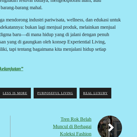
hadiri festival budaya, mengeksplorasi alam, atau
barang-barang mahal.
ga mendorong industri pariwisata, wellness, dan edukasi untuk
dekatannya: bukan lagi menjual produk, melainkan menjual
adigma baru—di mana hidup yang di jalani dengan penuh
san yang di gaungkan oleh konsep Experiential Living,
iki, tapi tentang bagaimana kita menjalani hidup setiap
kelanjutan”
LESS IS MORE
PURPOSEFUL LIVING
REAL LUXURY
Tren Rok Belah
Muncul di Berbagai
Koleksi Fashion