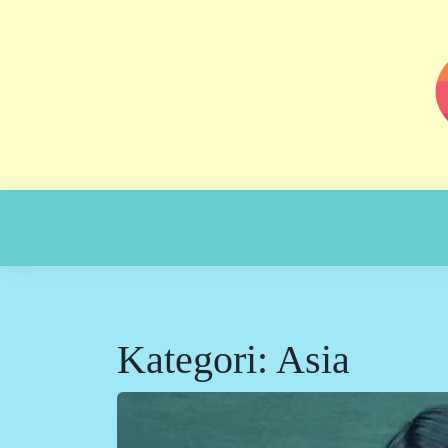
Skip
to
content
Hidup Trendi, Gaya Sehari-hari!
HIDUP TRE
Kategori:
Asia