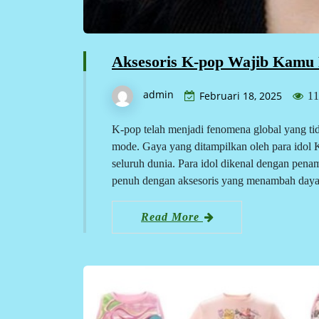
Aksesoris K-pop Wajib Kamu M
admin
Februari 18, 2025
11
K-pop telah menjadi fenomena global yang ti
mode. Gaya yang ditampilkan oleh para idol 
seluruh dunia. Para idol dikenal dengan penamp
penuh dengan aksesoris yang menambah daya 
Read More