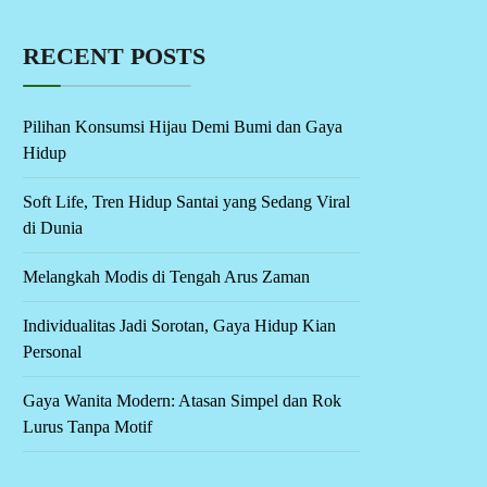
RECENT POSTS
Pilihan Konsumsi Hijau Demi Bumi dan Gaya
Hidup
Soft Life, Tren Hidup Santai yang Sedang Viral
di Dunia
Melangkah Modis di Tengah Arus Zaman
Individualitas Jadi Sorotan, Gaya Hidup Kian
Personal
Gaya Wanita Modern: Atasan Simpel dan Rok
Lurus Tanpa Motif