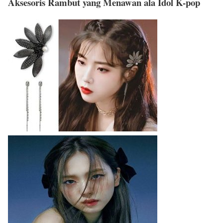
Aksesoris Rambut yang Menawan ala Idol K-pop