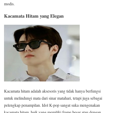
modis.
Kacamata Hitam yang Elegan
Kacamata hitam adalah aksesoris yang tidak hanya berfungsi
untuk melindungi mata dari sinar matahari, tetapi juga sebagai
pelengkap penampilan. Idol K-pop sangat suka mengenakan
kacamata hitam, baik yang memiliki frame besar atau dengan