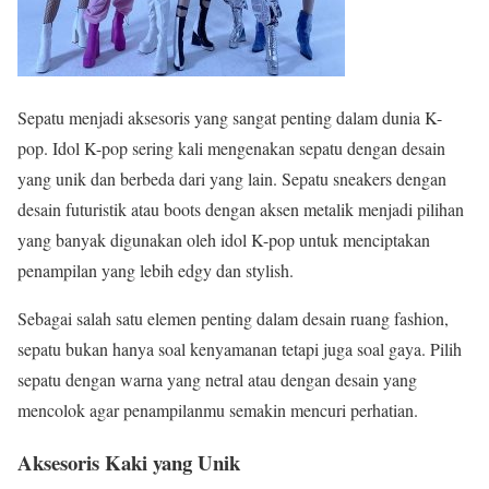
Sepatu menjadi aksesoris yang sangat penting dalam dunia K-
pop. Idol K-pop sering kali mengenakan sepatu dengan desain
yang unik dan berbeda dari yang lain. Sepatu sneakers dengan
desain futuristik atau boots dengan aksen metalik menjadi pilihan
yang banyak digunakan oleh idol K-pop untuk menciptakan
penampilan yang lebih edgy dan stylish.
Sebagai salah satu elemen penting dalam desain ruang fashion,
sepatu bukan hanya soal kenyamanan tetapi juga soal gaya. Pilih
sepatu dengan warna yang netral atau dengan desain yang
mencolok agar penampilanmu semakin mencuri perhatian.
Aksesoris Kaki yang Unik