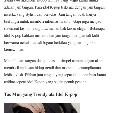
adalah jam tangan. Para idol K-pop terkenal dengan jam tangan
mereka yang stylish dan berkelas. Jam tangan tidak hanya
berfungsi untuk memberi informasi waktu, tetapi juga menjadi
statement fashion yang bisa menambah kesan elegan. Beberapa
idol K-pop bahkan memadukan jam tangan dengan tali kulit
berwarna netral atau tali logam berkilau yang menonjolkan
kemewahan.
Memilih jam tangan dengan desain simpel namun elegan akan
memberikan kesan hidup trendi dan membuat penampilanmu
lebih stylish. Pilihan jam tangan yang tepat akan membuat kamu
terlihat seperti idol K-pop yang selalu penuh pesona.
Tas Mini yang Trendy ala Idol K-pop