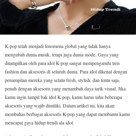
K-pop telah menjadi fenomena global yang tidak hanya
mengubah dunia musik, tetapi juga dunia mode. Gaya yang
ditampilkan oleh para idol K-pop sangat mempengaruhi tren
fashion dan aksesoris di seluruh dunia. Para idol dikenal dengan
penampilan mereka yang selalu fresh, stylish, dan tentu saja,
penuh dengan aksesoris yang menambah daya tarik visual. Jika
kamu ingin tampil bak idol K-pop, kamu harus tahu beberapa
aksesoris yang wajib dimiliki. Dalam artikel ini, kita akan
membahas berbagai aksesoris K-pop yang dapat membantu kamu
mencapai gaya hidup trendi ala idol.