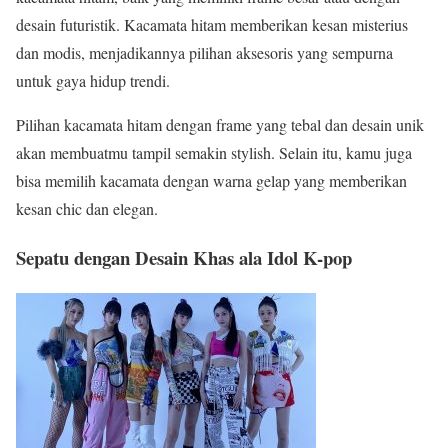
desain futuristik. Kacamata hitam memberikan kesan misterius
dan modis, menjadikannya pilihan aksesoris yang sempurna
untuk gaya hidup trendi.
Pilihan kacamata hitam dengan frame yang tebal dan desain unik
akan membuatmu tampil semakin stylish. Selain itu, kamu juga
bisa memilih kacamata dengan warna gelap yang memberikan
kesan chic dan elegan.
Sepatu dengan Desain Khas ala Idol K-pop