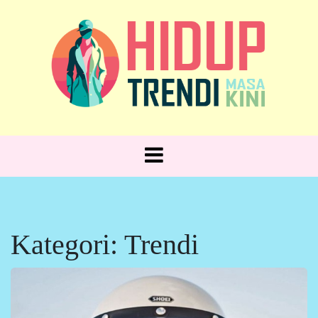
Skip
to
content
Hidup Trendi, Gaya Sehari-hari!
HIDUP
TRENDI
Kategori:
Trendi