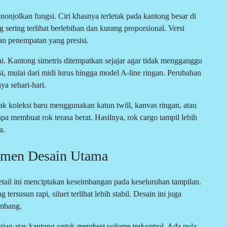
enonjolkan fungsi. Ciri khasnya terletak pada kantong besar di
g sering terlihat berlebihan dan kurang proporsional. Versi
an penempatan yang presisi.
i. Kantong simetris ditempatkan sejajar agar tidak mengganggu
si, mulai dari midi lurus hingga model A-line ringan. Perubahan
ya sehari-hari.
yak koleksi baru menggunakan katun twill, kanvas ringan, atau
pa membuat rok terasa berat. Hasilnya, rok cargo tampil lebih
a.
lemen Desain Utama
tail ini menciptakan keseimbangan pada keseluruhan tampilan.
rsusun rapi, siluet terlihat lebih stabil. Desain ini juga
imbang.
ian atas kantong untuk memberi volume terkontrol. Ada pula